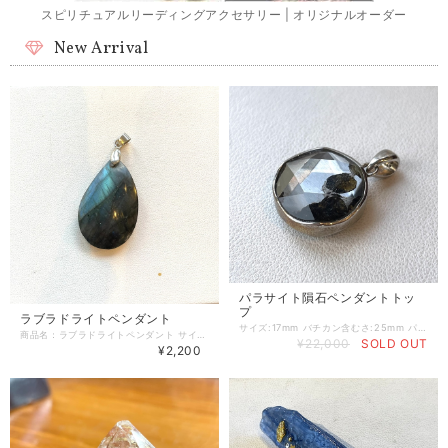
スピリチュアルリーディングアクセサリー | オリジナルオーダー
New Arrival
パラサイト隕石ペンダントトッ
プ
ラブラドライトペンダント
サイズ:17mm バチカン含むさ:25mm パラサイト隕石は、心の中心軸を安定させる！ ・迷いの解消 ・決断力の強化 ・自分の本質に戻る といった「内面の軸」を整える助けになると言われています。 直感力・インスピレーションを高めるとしても代表的です。 宇宙由来の石に共通して 「高次とつながる」「直感が冴える」 といった意味があり、パラサイトはその中でも強いとされます。 ご縁の石・持ち主を選ぶ隕石の一つで、 一点ごとに結晶の配置が異なり、 “縁がある人のもとへ届く” と語られることが多い隕石です。 「惹かれたら、それは出会いのサイン」ともいわれています。 ネガティブエネルギーの浄化 金属の強い保護力と オリビンの癒し・安心感が合わさっているため、 ・邪気払い ・空間の浄化 ・エネルギーバランス調整 などのサポートに良いとされています。 では、パラサイトは鉱物的にはどんな隕石か？ 1. コアとマントルの境界から来た隕石 パラサイト隕石は、 惑星の“核（鉄）”と“マントル（かんらん石＝オリビン）”の境界部分が 衝突によって宇宙に飛び散り、冷え固まったものと考えられています。 つまり、地球の内部構造に近い層の物質が宇宙空間にある—— とても珍しいタイプの隕石です。 2. 透明〜黄緑の「オリビン結晶」が特徴 パラサイトには、 金属（ニッケル鉄）に オリビン（かんらん石・ペリドットの仲間） が 散りばめられています。 光に透かすと宝石のように輝くため “宇宙の宝石”と呼ばれることもあります。 3. 隕石の中でも非常に稀少 全隕石のうち 約1%以下 と言われるほど少なく、 採取される量も限られている希少種です。
商品名：ラブラドライトペンダント サイズ:約40×25×8mm ラブラドライト（Labradorite）は、その美しい遊色効果が魅力のパワーストーンです。光に当たると青や緑、金色の光を放ち、まるで神秘的なオーロラが宿っているかのような美しさを持っています。このラブラドライトペンダントは、心を落ち着かせる効果があり、持ち主にポジティブなエネルギーをもたらすと言われています。 - 石の種類: ラブラドライト - 特徴: 美しい遊色効果 - デザイン: シンプルで使いやすいペンダント型 ラブラドライトの持つエネルギーは、内面的な成長をサポートし、自己探求を促進するとされています。この美しいペンダントを身に着けることで、直感力を高め、内なる声に耳を傾ける手助けをしてくれるでしょう。また、ラブラドライトはネガティブなエネルギーを払いのけ、持ち主を守る効果も期待されています。 「心を豊かにするラブラドライトペンダントで、より良い日々をお過ごしください。」 ご覧いただきありがとうございます。
¥22,000
SOLD OUT
¥2,200