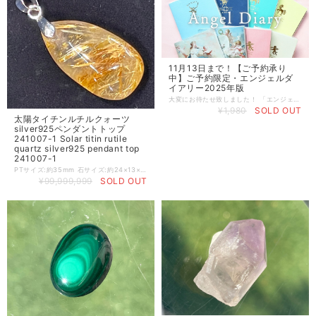
11月13日まで！【ご予約承り
中】ご予約限定・エンジェルダ
イアリー2025年版
大変にお待たせ致しました！ 「エンジェルダイアリー」が、例年よりも遅くなりましたがご予約開始になりました。 11月13日までにご予約ください。 【 当店からの発送予定：2024年11月24日(日)から】 ※エンジェルダイアリー2025の入荷は、11月13日(水)までのご予約分のみの取り扱いになります。 〈商品概要〉 発売から16年目！ 開くたびに心やすらぐ、お守りのような天使の手帳 天使をたっぷり楽しめるコンテンツが盛り沢山のエンジェルダイアリーは、愛とやすらぎに満ちた一年を過ごすための手帳です。 毎月の天使の絵画やコラムを楽しんだり、天使と一緒に新月の願い事をしたりと楽しんで、毎日に彩りと癒しを感じられます。 エンジェルダイアリーを開くたびに、天使の優しさに心癒される、まるでお守りのような存在になってくれます。 自分の願いを天使と一緒に叶えるためのコンテンツが盛りだくさんのエンジェルダイアリーには、 365日のエンジェルメッセージに、12か月分の美しい天使の絵画、毎月のコラム、 天使とつながるワーク、新月の願い事の書き込みページ、イヤープランやバースデープランのページなど、 自分の本当の願いを明らかにして一歩踏み出すためのきっかけになるページがちりばめられています。 ■商品仕様 サイズ：B6判（左綴じ） 内容：216ページ、フルカラー、月の満ち欠け・六曜表示（一部）、年間・月間カレンダー、見開き1週間のウィークリータイプ 仕様：ソフトカバー（カバー素材：透明ビニール＋カバー用紙）、しおり2本、FSC認証製品 使い始め：2025年1月はじまり（2024年12月のマンスリーカレンダーから使えます） 特典：もれなく『エンジェルアンサーオラクルカード』1枚付き（ランダムでの封入です。2025年のメッセージとしてお楽しみください。） ※お取り扱いのご注意 カバーのビニール素材には一部環境に配慮したリサイクル素材を使用しているため、色ブレ・カスレの他、微細な異物が混入するケースがございます。また、素材の特性および製造工程の都合上、カバーにアタリやテカリ（光ったようなスジ等）が生じる場合がございます。予めご了承くださいますよう、お願いいたします。 ◎「エンジェルダイアリー2025年版」 ◎全8種類 ・エンジェル／コーラルピンク ・エンジェル／アイボリー ・ユニコーン／ターコイズ ・ユニコーン／レモンイエロー ・ミカエル／ネイビー ・ミカエル／スカイブルー ・絵画カバー／エンジェルラブ（仮） ・絵画カバー／ヒーリングエンジェル（仮） ◎エンジェルアンサーオラクルカード１枚付き（ランダムでの封入） ◎パタンと開いて書き込みやすい、手で押さえなくても開いたままの状態を保つコデックス製本を採用
¥1,980
SOLD OUT
太陽タイチンルチルクォーツ
silver925ペンダントトップ
241007-1 Solar titin rutile
quartz silver925 pendant top
241007-1
PTサイズ:約35mm 石サイズ:約24×13×8mm 太陽タイチンルチルのペンダントトップ このペンダントトップはゴールドのルチルが太くインクルージョンされています。稲穂を一本一本束ねたよう豊かさを感じます。とてもパワフルで豊かさや繁栄を導いてくれそうです。 太陽光を浴びるかのような輝きを身にまとう幸せ。決して二度と出会えない不思議な魅力に包まれた、特別なペンダントをあなたへ。究極の贅沢感と気品を一身にまとい、自信と輝きを手に入れましょう。 PT size: about 35mm Stone size: about 24 x 13 x 8mm Sun tychine rutile pendant top This pendant top has a needle-shaped rutile that stretches straight. It seems that the ears of rice are celebrating the fruitful harvest. This rutile, which feels like an angel's ladder with light, invites good luck and seems to be very powerful and leads to abundance and prosperity. The happiness of wearing the brilliance as if you were bathed in the sun. A special pendant wrapped in a mysterious charm that you will never meet again. Let's wear the ultimate sense of luxury and elegance and gain confidence and brilliance.
¥99,999,999
SOLD OUT