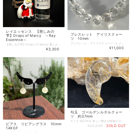
レイエッセンス 【慈しみの
ブレスレット アイリスクォー
雫】Drops of Marcy ～Ray
ツ 10mm
Essennce～
ブレスレット アイリスクォーツ（レインボークォーツ） 10mm ブレスレット内周サイズ 16cm 美しい輝きを放つアイリスクォーツを使用したブレスレットです。アイリスクォーツは、見る角度によって幻想的な色彩が浮かび上がる特別な天然石で、身に着けることで個性を引き立ててくれます。 このブレスレットは、アイリスクォーツの魅力を最大限に引き出すデザインとなっており、シンプルながらも存在感があります。どんなスタイルにも合わせやすく、特別な日のコーディネートにもぴったりです。 アイリスクォーツは、持ち主にポジティブなエネルギーをもたらし、内なる力を引き出す助けをするとされています。さらに、心の安定をもたらすとも言われており、身に着けることでリラックスした心持ちを得られるでしょう。 あなたの日常に彩りと安心感を加える、このブレスレットは特別な存在になること間違いありません。 この機会に、美しいアイリスクォーツのブレスレットをお手元に迎え入れてみてはいかがでしょうか？自分自身を表現するための素晴らしいアイテムとなることでしょう。 内面も外面もキラキラとワクワクするようなブレスレットです。
【慈しみの雫】Drops of Marcy 愛しさの奥にある、私は永遠の眼差し。 慈しみは感情を超えた眼差し。 心配する、かわいそうに思うことではなく、 あらゆる人、あらゆる物、どんな状況とも綱引きすることのない それがどうであれ、ただ溢れ出る無限の泉。 慈しみは、わかりあうことを超えた答え。 愛しさの奥深くにある、永遠の眼差し。 ＜キーワード＞すべてとの和解 立場や心情を超えた和解、争い・対立の終焉、あるがままへの理解を超えた理解、優劣・上下・などその壁が一瞬で消え去る、私の愛しき子らよ、大人達が子供達への最高の贈り物、希望の灯 ------------ サイズ 24ml 注意事項 デザインが変更になる場合がございます。予めご了承ください。本品は化粧品や医薬品ではありません。効果は個人によって異なり、特定の効果を保証するというものではありません。 原材料 蒸留水、スピリッツ 化粧箱入りのためプレゼント用にもオススメです。 ------------
¥11,000
¥3,300
勾玉 ゴールデンルチルクォー
ツ 約37mm
サイズ:約37mm 美しい輝きが特徴のゴールデンルチルクォーツを使用した勾玉です。 この特別な勾玉は、金色の針が水晶の内部に優雅にインクルージョンされており、その一つ一つが気高く、力強さを秘めています。 ゴールデンルチルクォーツは、豊かさや繁栄の象徴として知られ、身に着ける人に幸運をもたらすとされています。その輝きはまるで太陽の光を浴びているかのようで、持ち主に自信と希望を与えてくれるでしょう。 この勾玉は、あなたの内なる力を引き出し、ポジティブなエネルギーを持続させる手助けをします。心の平安を保ちながら、日々の生活に彩りを添えてくれる、特別な存在です。 身に着けることで、実際にそのエネルギーを感じることができ、あなたの運を開くお守りとしてもご利用いただけます。ぜひ、この機会に美しさと力を兼ね備えたゴールデンルチルクォーツの勾玉をお手元に。 Size: about 37mm It is a magatama made of golden rutile quartz characterized by a beautiful shine. This special magatama is elegantly included in the inside of the crystal with a golden needle, and each of them is noble and powerful. Golden rutile quartz is known as a symbol of abundance and prosperity, and is said to bring good luck to those who wear it. Its glow will give the owner confidence and hope as if it were bathed in sunlight. This magama will bring out your inner power and help you sustain your positive energy. It is a special existence that adds color to your daily life while maintaining peace of mind. By wearing it, you can actually feel the energy, and it can also be used as a talisman to open your luck. Please take this opportunity to have a golden rutile quartz magatama that combines beauty and power.
ピアス リビアングラス 10mm
¥22,000
SOLD OUT
14KGF