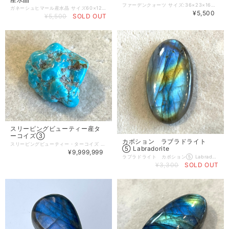
ファーデンクォーツ サイズ:36×23×16mm 「ファーデン」とはドイツ語で「糸」を意味した単語です。 ファーデンクォーツはその糸を表すように結晶の中心に白い繋ぎ目があるのが特徴のクォーツです。 地殻変動の影響で結晶が壊れ、その隙間に過飽和珪酸塩が流れ込み再結晶化（修復）されて出来上がった水晶と言われています。 一度破壊されて、結晶が再生し出来上がった水晶という成り立ちから「再生と復活の象徴」とされています。 また、人と人の結びつきを強めるという象徴を持ち、恋人や家族や親しい仲間が持ち絆を深めるでしょう。 Farden Quartz Size: 36 x 23 x 16mm "Faden" is a German word meaning "thread". Farden quartz is a quartz characterized by a white connection in the center of the crystal to represent the thread. It is said that the crystal is broken due to the influence of tectonic changes, and supersaturated silicate flows into the gap and is a crystal that is re-crystalized (repaired). It is said to be a "symbol of regeneration and resurrection" because of the origin of the crystal once destroyed and the crystal is regenerated. In addition, it has the symbol of strengthening the bond between people, and it will deepen the bond between lovers, family members and close friends.
ガネーシュヒマール産水晶 サイズ60×12×16mm このガネーシュヒマール産水晶は、クローライトが針状にインクルージョンされています。 条線もしっかりと出ていてガネーシュヒマールらしさが存分に感じる水晶です。 ※ガネーシュヒマール産ヒマラヤ水晶の特徴としては、クローライト（緑泥石）を含有し濃い緑色をした、小さな結晶が小枝状に鋭利に伸び険しいヒマラヤの山々を想わせるようなクラスターや、透明度がとても高く胴回りが太めで先細りになっているものや、ポイント表面にはっきりとバーコード状の成長線の刻まれたものなどが多く見られます。 ガネーシュヒマール産の水晶は非常に個性的で、凛とした存在感を兼ね備えているように思えます。そしてとても力強いヒマラヤのパワーを感じさせてくれる水晶です。
¥5,500
¥5,500
SOLD OUT
スリーピングビューティー産タ
ーコイズ③
カボション ラブラドライト
スリーピングビューティー・ターコイズ SleepingBeauty Turquoise 宝石名:ターコイズ サイズ:18×17×9mm アメリカ・アリゾナ州グローブにあるスリーピングビューティー鉱山で採れたターコイズです。鉱山は既に閉山しているのでとても貴重なターコイズの一つです。 今回はタンブルのご案内です。 一言でターコイズと言っても産地によってさまざまなな特徴があります。銅やアルミニウムを含むリン酸塩から形成され、スカイブルーやグリーンや青緑、黄緑など色も豊富です。 その中でスリーピングビューティーはスカイブルーが鮮やかでターコイズの中でも一目を置かれています。 スリーピングビューティーターコイズのタンブルは、ハンドメイドジュエリー作りやアクセサリー作りにはもちろん、ターコイズの浄化や癒しの効果を求めて、ポケットに入れて持ち歩く方もいらっしゃいます。 当店で取扱っているのは、アリゾナ州グローブにあるスリーピングビューティー鉱山で発掘されたもので背景に神秘的な伝説を持つこの鉱山で産まれた、特別な一品です。 手に取ってみると、ひとつひとつ形や色が異なり、それぞれに個性があることがわかります。自分だけのオリジナルアクセサリーを作りたい方はもちろん、クリスタルヒーリングをされている方にもおすすめですよ。 スリーピングビューティーターコイズの持つ深い青色を身に纏い、あなたも美しく輝いてください。 和名はトルコ石。トルコで採掘される意味ではなく、古くからペルシャ（イラン）産がトルコを経由して地中海方面に持ち込まれたことに由来します。 ペルシャ（イラン）では、約6000年前より採掘さらていたとされ、古代エジプトの初期の墳墓や古代インカなどの財宝の中から装飾品が発見されていることから、人類との関わりの最も古い石の一つだと言われています。 アラビア鉱物書には、「勇気とやる気をつけ、邪悪なものや迫り来る危険こら身を守る力がある」、また、「旅の守護石となる」とされています。 ※天然石のため、細かいクラックやインクルージョンがある場合がございます。個体差がございますので、ご了承ください。
⑤ Labradorite
¥9,999,999
ラブラドライト カボション⑤ Labradorite サイズ 32×20×5mm 産地:マダガスカル ラブラドライトは、見る角度によって色合いや輝きが変化する不思議な石で、その特性がまるで光と影が織りなす幻想的な景色のように感じさせます。 太陽と月の両方を象徴するとも言われています。 ラブラドライトは全てのチャクラに対応しクリスタルヒーリングでも幅広く使われています。 この輝きが夢や目標を見出し達成するまでやり抜き通すことをサポートすると言われています。 この石を通じて、あなた自身の内面的な美しさを引き出し、感情のバランスを整えることが期待できるでしょう。意味深い瞬間を共にし、その時々の感覚を豊かにする素晴らしいアイテムです。
¥3,300
SOLD OUT