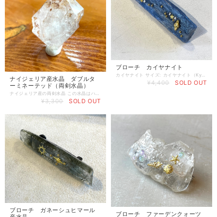
ブローチ カイヤナイト
カイヤナイト サイズ: カイヤナイト（Kyanite）の名は、濃い青を意味するギリシャ語「Kyanos」に由来します。藍晶石（らんしょうせき）という和名からもわかる通り、海のように深いブルーと、ガラスのような光沢が特徴の鉱石です。 結晶が幾重にも重なって作るグラデーションはひとつとして同じ表情のものがなく、オンリーワンの澄んだ美しさが魅力。とくに透明度が高いカイヤナイトはブルーサファイヤに匹敵するほど美しく、宝石としても希少な存在です。 ただ、カイヤナイトは特定方向にのみ割れやすく、結晶の方向によって硬度に差があるという珍しい性質があり、別名「二硬石（Disthene）」と呼ばれています。
ナイジェリア産水晶 ダブルタ
¥4,400
SOLD OUT
ーミネーテッド（両剣水晶）
ナイジェリア産の両剣水晶 この水晶はハーキマーダイヤモンドを思わせる水晶です。 ダブルターミネーテッドで、片方の結晶はタビーでとてもパワフル差を感じます。 照りもあり綺麗な水晶の結晶です。 透明なクォーツポイント、内包物あり。 - 石の種類: 水晶（クォーツ） - 色: 透明 - 形状: ポイント型・両剣（ダブルターミネーテッド） - 特徴: 内包物あり - サイズ: 約34×25×25mm ナイジェリア産のダブルターミネーテッド水晶は、その名の通り両端が尖った独特の形状を持ち、どちらの端からもエネルギーの出し入れが可能です。この特性は、持ち主に活力を与え、心身のバランスを整える手助けをしてくれるでしょう。 ダブルターミネーテッドは、美しい照りを持つ透明な水晶で、まるでハーキマーダイヤモンドのような魅力を放っています。その輝きは見る者を引き寄せ、この水晶が持つ神秘的なパワーを感じさせてくれます。使用することでクリアな思考を促進し、周囲とのエネルギーのやり取りをスムーズにしてくれるでしょう。 ご覧いただきありがとうございます。
¥3,300
SOLD OUT
ブローチ ガネーシュヒマール
ブローチ ファーデンクォーツ
産水晶