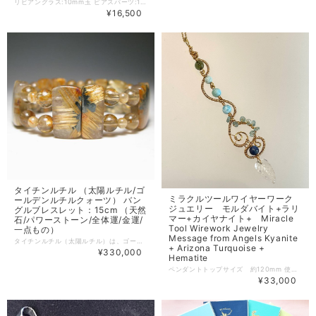
リビアングラス:10mm玉 ピアスパーツ:14KGF 希少価値の高いリビアングラスを使用した美しいピアスです。リビアングラスは約2600万年前、リビア砂漠に隕石が落ちた際に発生した膨大な圧力やエネルギーによって、地表の石や砂などが一瞬で溶解し、形成されたとされる天然ガラスです。 このピアスは、リビアングラスの魅力を最大限に引き出すデザインとなっており、シンプルな中にも個性が光ります。身に着けることで、優雅さと特別感を感じることができ、どんなスタイルにもぴったり合うアイテムです。 また、持ち主に特別なエネルギーを与え、心の平安や直感を引き出す力を持つとされています。ファッション性だけでなく、心の安らぎやサポートとして、このピアスはあなたの日常に素敵な彩りを加えてくれるでしょう。 この機会に、希少で美しいリビアングラスのピアスを手に入れて、あなた自身の個性を輝かせてみませんか？特別な瞬間を演出する一品として、おすすめです。
¥16,500
タイチンルチル （太陽ルチル/ゴ
ミラクルツールワイヤーワーク
ールデンルチルクォーツ） バン
ジュエリー モルダバイト+ラリ
グルブレスレット：15cm （天然
マー+カイヤナイト+ Miracle
石/パワーストーン/全体運/金運/
Tool Wirework Jewelry
一点もの）
Message from Angels Kyanite
タイチンルチル（太陽ルチル）は、ゴールデンルチルクォーツの中でも最高峰と言われ、非常にレアでパワフルです。 太い金針が映えるタイチンルチルのバングル風ブレスレットです！！ 黒いインクリュージョンは、タイチンルチルの中央にあるヘマタイト部分です。 全体運アップはもちろん、繁栄への導き、金運アップへもオススメです！！ 丸玉との組み合わせでデザイン性もアップ！！ ゴールデンルチルクォーツ（タイチンルチル） ブレスレット内周サイズ：約15cm ブレスレット幅：約18mm ※天然石のため、傷、クラック、インクリュージョンがあります。 ※こちらの商品は代金引換発送は出来ません。 【パワーストーン意味：ゴールデンルチルクォーツ】 「金運」「全体運」「繁栄」「輝き」「豊富」 「集中力」「直観力」「洞察力」「霊力」 「感性を研ぎ澄ませる」 対応チャクラ：全てのチャクラ、第3チャクラ 硬度：7
+ Arizona Turquoise +
¥330,000
Hematite
ペンダントトップサイズ 約120mm 使用天然
¥33,000