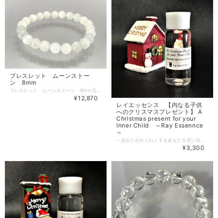
ブレスレット ムーンストー
ン 8mm
ブレスレット ムーンストーン 8mm玉 内周サイズ 約16cm 柔らかい輝きを持つムーンストーンを使用した美しいブレスレットです。このムーンストーンは、月の光のように幻想的な光を放ち、見る人を魅了します。身に着けることで、穏やかさと神秘的な雰囲気を演出してくれる特別な天然石です。 ムーンストーンは、内なる平和や直感を高める効果があるとされており、心をリラックスさせ、落ち着いた気持ちをもたらすお手伝いをしてくれます。 身に着けることで、心のバランスを整え、日常に穏やかさを追加できることでしょう。 この特別なムーンストーンのブレスレットをお手元に迎え入れて、あなた自身の魅力と内面の輝きを引き出してみませんか？心が和む瞬間を大切にするための素晴らしいアイテムとなることでしょう。 あなたの日常に寄り添う存在として、ぜひお楽しみください。 半透明でシラーがきれいです。鑑別結果はフェルドスパーです。 ＜ムーンストーンについて＞ 長石グループの中の、アルカリ長石の内、月光のような青白い柔らかな光（シラー）を見せるものに対する宝石名です。正確にはシラーを発するオーソクレース(正長石)の変種がムーンストーンと呼ばれます。 月の光の強さによってそのシラーの出方が変化したため、ギリシア語の”セレニテス selenites”が語源で当初はセレネー(月)と呼ばれていました。 Moonstone 8mm ball Inner circumference size about 16cm It is a beautiful bracelet made of moonstones with a soft shine. This moonstone emits a fantastic light like the moonlight, fascinating the viewer. It is a special natural stone that creates a calm and mysterious atmosphere by wearing it. Moonstones are said to have the effect of enhancing inner peace and intuition, helping to relax the mind and bring a calm feeling. By wearing it, you will be able to balance your mind and add calmness to your daily life. Why don't you bring this special moonstone bracelet into your hands and bring out your own charm and inner brilliance? It will be a great item to cherish the moment when your heart is soothed. Please enjoy it as an existence that is close to your daily life. Shirah is translucent and beautiful. The identification result is Feldsper. <About Moonstone> It is the name of a gemstone that shows a pale and soft light (shilar) like moonlight among the alkaline long stones in the long stone group. To be precise, the variant of Osocrace (Shochoishi) that emits Shira is called moonstone. The way the syrah comes out changed depending on the intensity of the moonlight, so the Greek word "Serenites selenites" was originally called Selene (moon).
¥12,870
レイエッセンス 【内なる子供
へのクリスマスプレゼント】 A
Christmas present for your
Inner Child ～Ray Essennce
～
～あなたがわくわくするあなたを思い出すために。～ 光の道を歩く者達への贈り物｡ 自分の中にある喜びを呼び覚ます。 あなたの内なる子供へ届けるプレゼント。 わくわくとはこれだったよね。 これより大切なものなどあったっけ。 プレゼントの包みを開けるときのように 一人一人違うわくわくをひも解く。 あなたがわくわくすることを思い出すために。 そして思い出したら。 ためらわずそれを生きなさい。 ＜キーワード＞わくわくの目覚め 愛する内なる子供の幸福 一人一人の内なる子供に喜びの点火をする わくわくを揺り動かしてくれるもの クリスマスプレゼントの包みを開けるとき ----------- サイズ 24ml 注意事項 デザインが変更になる場合がございます。予めご了承ください。本品は化粧品や医薬品ではありません。効果は個人によって異なり、特定の効果を保証するというものではありません。 原材料 蒸留水、スピリッツ 化粧箱入りのためプレゼント用にもオススメです。 --------------------------------------------- 【内なる子供へのクリスマスプレゼント】の誕生した経緯は以下のurlからご覧ください。 https://healingspace-ishiya.jp/エッセンス/3502/ ----------- 【慈しみの雫】エッセンスと合わせご利用もおすすめです。 https://ishiyashop.base.shop/items/94522790
¥3,300