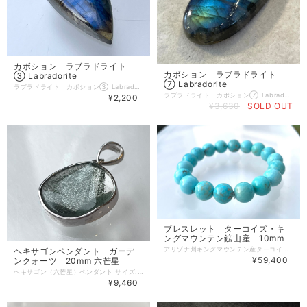
カボション ラブラドライト
カボション ラブラドライト
③ Labradorite
⑦ Labradorite
ラブラドライト カボション③ Labradorite サイズ 23×14×6mm 産地:マダガスカル ラブラドライトは、見る角度によって色合いや輝きが変化する不思議な石で、その特性がまるで光と影が織りなす幻想的な景色のように感じさせます。 太陽と月の両方を象徴するとも言われています。 ラブラドライトは全てのチャクラに対応しクリスタルヒーリングでも幅広く使われています。 この輝きが夢や目標を見出し達成するまでやり抜き通すことをサポートすると言われています。 この石を通じて、あなた自身の内面的な美しさを引き出し、感情のバランスを整えることが期待できるでしょう。意味深い瞬間を共にし、その時々の感覚を豊かにする素晴らしいアイテムです。
ラブラドライト カボション⑦ Labradorite サイズ 34×16×7mm 産地:マダガスカル ラブラドライトは、見る角度によって色合いや輝きが変化する不思議な石で、その特性がまるで光と影が織りなす幻想的な景色のように感じさせます。 太陽と月の両方を象徴するとも言われています。 ラブラドライトは全てのチャクラに対応しクリスタルヒーリングでも幅広く使われています。 この輝きが夢や目標を見出し達成するまでやり抜き通すことをサポートすると言われています。 この石を通じて、あなた自身の内面的な美しさを引き出し、感情のバランスを整えることが期待できるでしょう。意味深い瞬間を共にし、その時々の感覚を豊かにする素晴らしいアイテムです。 Labradorite Cabochon 7 Labradorite. Size 34×16×7mm Place of origin: Madagascar Labradrite is a mysterious stone that changes color and shine depending on the angle of view, and its characteristics make it feel like a fantastic scenery where light and shadow are intertwined. It is also said to symbolize both the sun and the moon. Labradrite corresponds to all chakras and is also widely used in crystal healing. It is said that this brilliance supports you to find your dreams and goals and make them through until you achieve them. Through this stone, you can expect to bring out your own inner beauty and balance your emotions. It is a wonderful item that shares meaningful moments and enriches the sense of each other.
¥2,200
¥3,630
SOLD OUT
ブレスレット ターコイズ・キ
ングマウンテン鉱山産 10mm
アリゾナ州キングマウンテン産ターコイズ 玉サイズ 10mm 内周サイズ 約16cm キングマンの愛称で呼ばれているターコイズの中でも代表的な天然石です。 今から6000年前、すでに装飾用目的で採掘されていました。ネイティブ・アメリカンの間では、特に神聖な石として扱われていたそうです。 トルコでは採掘されないにもかかわらず、和名ではトルコ石といいます。それはターコイズの産地から中東のシルクロードを通ってヨーロッパに持ち込まれた際、トルコを経由したことから。当時フランス語でピエール・トルキュース＝トルコの石と名づけられ、現在に至っています。 ターコイズは、古くから「心の平和」を象徴するとされ、身に着けることでオープンなコミュニケーションを促し、ストレスを和らげる手伝いをしてくれます。この天然石を手にすることで、日常の忙しさを忘れ、自分自身と向き合う贅沢なひとときを感じることができるでしょう。 この稀少なターコイズブレスレットをお手元に迎え入れて、あなたの日常に寄り添い、笑顔を運んでくれる素晴らしいアイテムとなることでしょう。 高品質なターコイズを使用しているため、鑑別結果も信頼のおけるものです。 この機会にぜひ、あなた自身を表現する一品を手にしてください。 ＜ターコイズについて＞ ターコイズは、古代から愛され続けている天然石で、爽やかな青色はその美しさだけでなく、古来より魔除けや幸福をもたらす石とされてきました。ターコイズは産地により特徴があり、キングマウンテン鉱山産は中でも稀少で、その美しさは他に類を見ません。
ヘキサゴンペンダント ガーデ
¥59,400
ンクォーツ 20mm 六芒星
ヘキサゴン（六芒星）ペンダント サイズ:20mm ガーデンクォーツ ステンレスチェーン50cm ～宇宙の調和を届けるシンボル～ ヘキサゴン（六芒星）は、宇宙の調和を象徴するとされ、多くの文化において神聖な形とされています。この形には、光と影、物質と精神のバランスを保つ力が秘められています。身に着けることで、あなた自身の中にあるエネルギーを調和させ、より豊かな日々を送るお手伝いをします。 ガーデンクォーツは、自然の力を宿した石であり、心の安定や癒しをもたらすと言われています。 あなたの内なるエネルギーをさらに引き出し、周囲の人々にも良い影響を与えることができるでしょう。。 ＜ガーデンクォーツについて＞ ガーデンクォーツは、自然界のエネルギーを宿した石で、心を落ち着け、内なる自己を見つめ直すサポートをしてくれます。不安やストレスを和らげ、真の自分を知る手助けとなるでしょう。自分自身を大切に扱うための素晴らしいアイテムです。
¥9,460