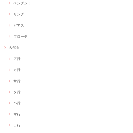
ペンダント
リング
ピアス
ブローチ
天然石
ア行
カ行
サ行
タ行
ハ行
マ行
ラ行