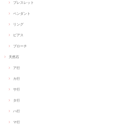
ブレスレット
ペンダント
リング
ピアス
ブローチ
天然石
ア行
カ行
サ行
タ行
ハ行
マ行