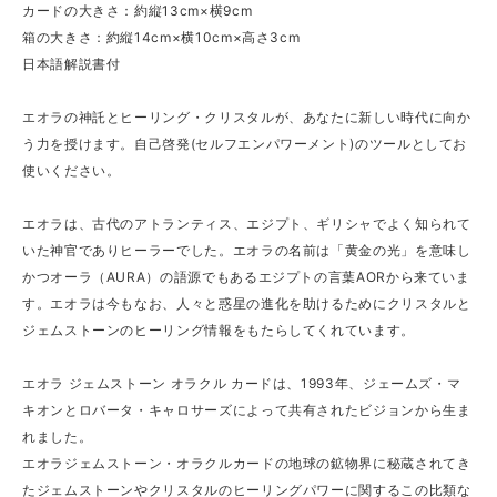
カードの大きさ：約縦13cm×横9cm
箱の大きさ：約縦14cm×横10cm×高さ3cm
日本語解説書付
エオラの神託とヒーリング・クリスタルが、あなたに新しい時代に向か
う力を授けます。自己啓発(セルフエンパワーメント)のツールとしてお
使いください。
エオラは、古代のアトランティス、エジプト、ギリシャでよく知られて
いた神官でありヒーラーでした。エオラの名前は「黄金の光」を意味し
かつオーラ（AURA）の語源でもあるエジプトの言葉AORから来ていま
す。エオラは今もなお、人々と惑星の進化を助けるためにクリスタルと
ジェムストーンのヒーリング情報をもたらしてくれています。
エオラ ジェムストーン オラクル カードは、1993年、ジェームズ・マ
キオンとロバータ・キャロサーズによって共有されたビジョンから生ま
れました。
エオラジェムストーン・オラクルカードの地球の鉱物界に秘蔵されてき
たジェムストーンやクリスタルのヒーリングパワーに関するこの比類な