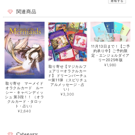
通報する
関連商品
11月13日まで！【ご予
約承り中】ご予約限
定・エンジェルダイア
リー2025年版
¥1,980
取り寄せ【マジカルフ
ェアリーオラクルカー
ド】 ドリーンバーチュ
ー第11弾 （スピリチュ
取り寄せ マーメイド
アルメッセージ・占
オラクルカード ルー
い）
シー・キャベンディッ
¥3,300
シュ 第3段！！ （オラ
クルカード・タロッ
ト・占い）
¥2,640
Category