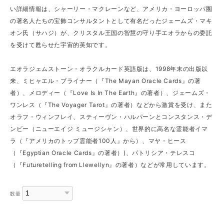
い詳細情報は、シャーリー・マクレーンなど、アメリカ・ヨーロッパ圏
の著名人たちの宝飾コンサルタントとして有名だったジェームズ・マキ
オン氏（サハジ）が、クリスタル王国の智慧の守り手エオラからの委託
を受けて甦らせた宇宙的英知です。
エオラジェムストーン・オラクルカード英語版は、1998年末の出版以
来、ミヒャエル・ブライナー（『The Mayan Oracle Cards』の著
者）、メロディー（『Love Is In The Earth』の著者）、ジェームズ・
ワンレス（『The Voyager Tarot』の著者）などから激賞を受け、また
オラフ・ウィンフレイ、スティーヴン・ハルパーンとコンスタンス・デ
ンビー（ニューエイジ ミュージシャン）、世界的に高名な霊能者イマ
ラ（『アメリカのトップ霊能者100人』から）、マヤ・ヒース
（『Egyptian Oracle Cards』の著者）)、パトリシア・テレスコ
（『Futuretelling from Llewellyn』の著者）などが常用しています。
数量